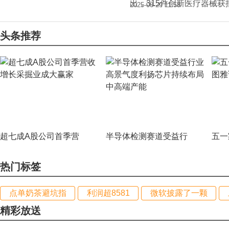
出，315件创新医疗器械获
2025-08-29 11:58
头条推荐
超七成A股公司首季营
半导体检测赛道受益行
五一
热门标签
点单奶茶避坑指
利润超8581
微软披露了一颗
精彩放送